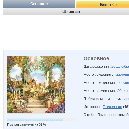
Основное
Блог
( 0 )
Шпионаж
Основное
Дата рождения :
26 Декаб
Место рождения :
Туркмен
Место нахождения :
Россия
Место проживания :
50 лет
Любимые места : не указа
Интересы :
Психология
(46
О себе : Психолог по семей
Портрет заполнен на 81 %