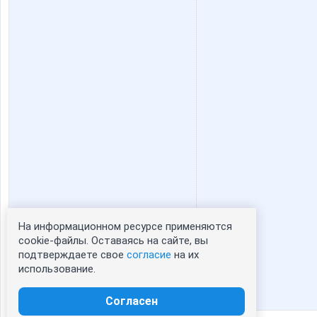
На информационном ресурсе применяются
Статистика портрета:
cookie-файлы. Оставаясь на сайте, вы
подтверждаете свое
согласие
на их
сейчас просматривают портрет - 0
использование.
зарегистрированные пользователи
посетившие портрет за 7 дней - 0
Согласен