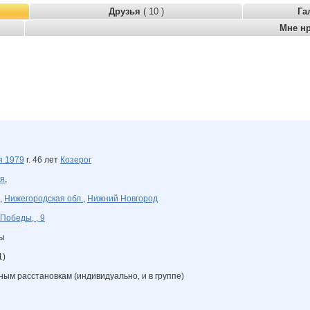
Друзья
( 10 )
Га
Мне н
ря
1979
г. 46 лет
Козерог
ия
,
,
Нижегородская обл.
,
Нижний Новгород
 Победы, , 9
ны
1)
ным расстановкам (индивидуально, и в группе)