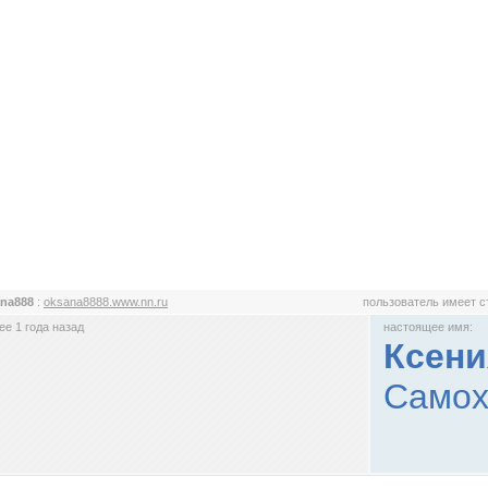
ana888
:
oksana8888.www.nn.ru
пользователь имеет 
е 1 года назад
настоящее имя:
Ксени
Самох