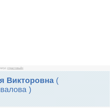
статус
«трастовый»
я Викторовна
(
валова )