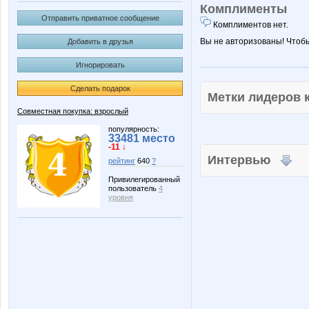
Комплименты
Отправить приватное сообщение
Комплиментов нет.
Вы не авторизованы! Чтоб
Добавить в друзья
Игнорировать
Сделать подарок
Метки лидеров
Совместная покупка: взрослый
популярность:
33481 место
-11 ↓
Интервью
рейтинг
640
?
Привилегированный
пользователь
4
уровня